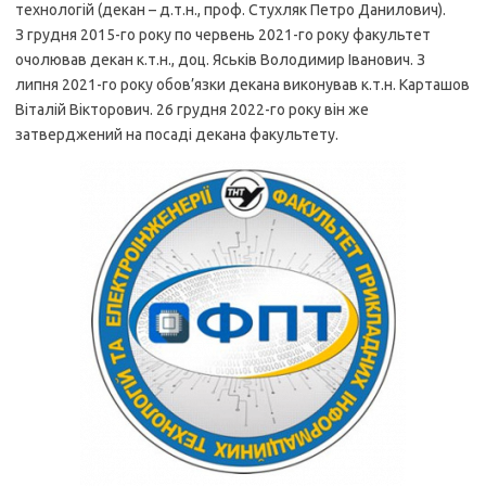
технологій (декан – д.т.н., проф. Стухляк Петро Данилович).
З грудня 2015-го року по червень 2021-го року факультет
очолював декан к.т.н., доц. Яськів Володимир Іванович. З
липня 2021-го року обов’язки декана виконував к.т.н. Карташов
Віталій Вікторович. 26 грудня 2022-го року він же
затверджений на посаді декана факультету.