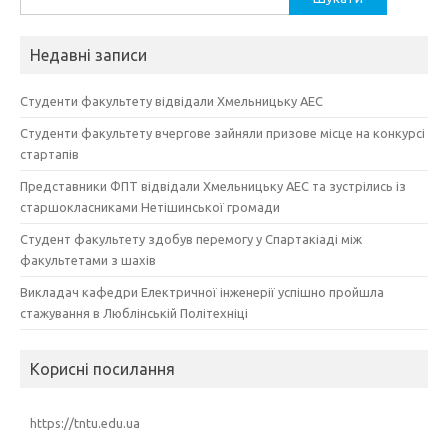
Недавні записи
Студенти факультету відвідали Хмельницьку АЕС
Студенти факультету вчергове зайняли призове місце на конкурсі
стартапів
Представники ФПТ відвідали Хмельницьку АЕС та зустрілись із
старшокласниками Нетішинської громади
Студент факультету здобув перемогу у Спартакіаді між
факультетами з шахів
Викладач кафедри Електричної інженерії успішно пройшла
стажування в Люблінській Політехніці
Корисні посилання
https://tntu.edu.ua