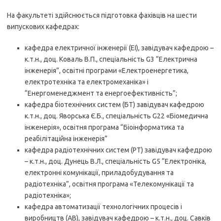
На факультеті здійснюється підготовка фахівців на шести
випускових кафедрах:
кафедра електричної інженерії (ЕІ), завідувач кафедрою –
к.т.н., доц. Коваль В.П., спеціальність G3 “Електрична
інженерія”, освітні програми «Електроенергетика,
електротехніка та електромеханіка» і
“Енергоменеджмент та енергоефективність”;
кафедра біотехнічних систем (БТ) завідувач кафедрою
к.т.н., доц. Яворська Є.Б., спеціальність G22 «Біомедична
інженерія», освітня програма “Біоінформатика та
реабілітаційна інженерія”
кафедра радіотехнічних систем (РТ) завідувач кафедрою
– к.т.н., доц. Дунець В.Л., спеціальність G5 “Електроніка,
електронні комунікації, приладобудування та
радіотехніка”, освітня програма «Телекомунікації та
радіотехніка»;
кафедра автоматизації технологічних процесів і
виробництв (АВ), завідувач кафедрою – к.т.н., доц. Савків