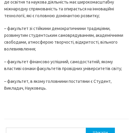
де освітня та наукова діяльність має широкомасштабну
міжнародну спрямованість та опирається на інноваційні
технології, які є головною домінантою розвитку;
– факультет зі стійкими демократичними традиціями,
розвинутим студентським самоврядуванням, академічними
свободами, атмосферою творчості, відкритості, вільного
волевиявлення;
– факультет фінансово успішний, самодостатній, якому
властиві ознаки факультетів провідних університетів світу;
– факультет, в якому головними постатями є Студент,
Викладач, Науковець.
Пошук: