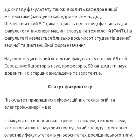
До складу факультету також входить кафедра вищої
математики (завідувач кафедри – к.ф-м.н., доц.
Шелестовський Б.Г.), яка задіяна в підготовці фахівців і для
факультету інженерії машин, споруд та технологій (ФМТ). На
факультеті навчається близько восьмисот студентів денної,
заочної та дистанційної форм навчання.
Науково-педагогічний колектив факультету налічує 68 осіб.
Серед них: 8 докторів наук, професорів, 50 кандидати наук,
доценти, 10 старших викладачів та асистентів.
Статут факультету
Факультет прикладних інформаційних технологій та
електроінженерії – це:
– факультет європейського рівня за стилем, технологіями,
якістю освітніх та наукових послуг, який сповідує ідеологію
властиву факультетам в університетах дослідницького типу,