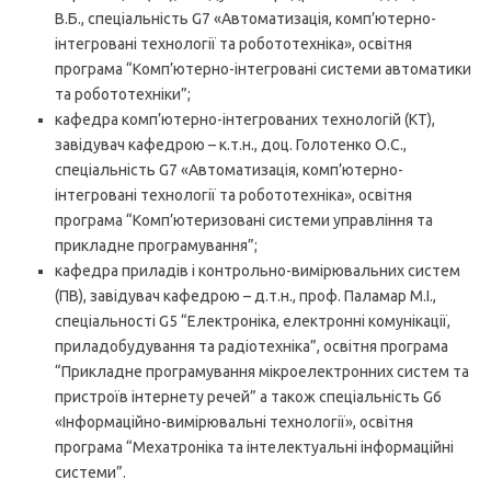
В.Б., спеціальність G7 «Автоматизація, комп’ютерно-
інтегровані технології та робототехніка», освітня
програма “Комп’ютерно-інтегровані системи автоматики
та робототехніки”;
кафедра комп’ютерно-інтегрованих технологій (КТ),
завідувач кафедрою – к.т.н., доц. Голотенко О.С.,
спеціальність G7 «Автоматизація, комп’ютерно-
інтегровані технології та робототехніка», освітня
програма “Комп’ютеризовані системи управління та
прикладне програмування”;
кафедра приладів і контрольно-вимірювальних систем
(ПВ), завідувач кафедрою – д.т.н., проф. Паламар М.І.,
спеціальності G5 “Електроніка, електронні комунікації,
приладобудування та радіотехніка”, освітня програма
“Прикладне програмування мікроелектронних систем та
пристроїв інтернету речей” а також спеціальність G6
«Інформаційно-вимірювальні технології», освітня
програма “Мехатроніка та інтелектуальні інформаційні
системи”.