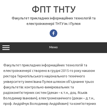
Перейти
до
ФПТ ТНТУ
вмісту
Факультет прикладних інформаційних технологій та
електроінженерії ТНТУ ім. І Пулюя
Меню
Факультет прикладних інформаційних технологій та
електроінженерії створено в грудні 2015-го року наказом
ректора Тернопільського національного технічного
університету імені Івана Пулюя шляхом об’єднання трьох
факультетів: контрольно-вимірювальних та
радіокомп’ютерних систем (декан – к.т.н., доц. Яськів
Володимир Іванович), електромеханічного (декан – д.т.н.,
проф. Андрійчук Володимир Андрійович) та комп’ютерних